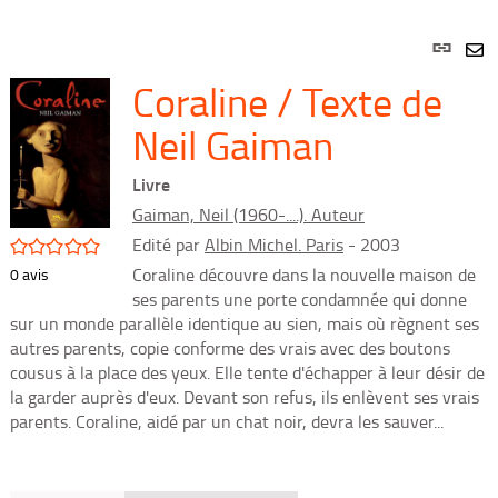
Lien
per
En
Coraline / Texte de
(Nou
par
fenê
mai
Neil Gaiman
Livre
Gaiman, Neil (1960-....). Auteur
/5
Edité par
Albin Michel. Paris
- 2003
Coraline découvre dans la nouvelle maison de
0
avis
ses parents une porte condamnée qui donne
sur un monde parallèle identique au sien, mais où règnent ses
autres parents, copie conforme des vrais avec des boutons
cousus à la place des yeux. Elle tente d'échapper à leur désir de
la garder auprès d'eux. Devant son refus, ils enlèvent ses vrais
parents. Coraline, aidé par un chat noir, devra les sauver...