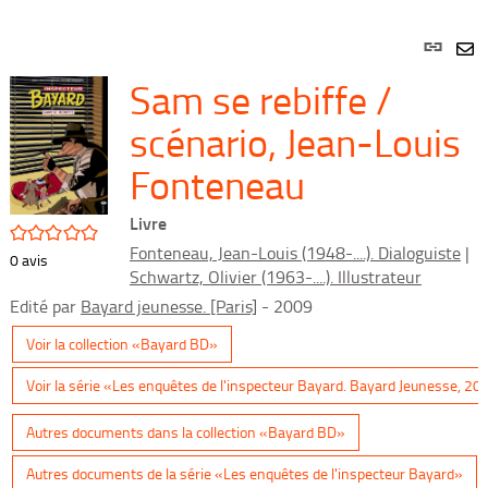
Lien
per
En
Sam se rebiffe /
(Nou
par
fenê
mai
scénario, Jean-Louis
Fonteneau
Livre
/5
Fonteneau, Jean-Louis (1948-....). Dialoguiste
|
0
avis
Schwartz, Olivier (1963-....). Illustrateur
Edité par
Bayard jeunesse. [Paris]
- 2009
Voir la collection «Bayard BD»
Voir la série «Les enquêtes de l'inspecteur Bayard. Bayard Jeunesse, 2
Autres documents dans la collection «Bayard BD»
Autres documents de la série «Les enquêtes de l'inspecteur Bayard»