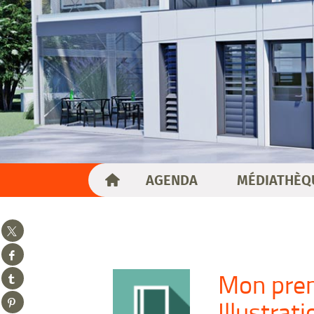
AGENDA
MÉDIATHÈQ
Partager
sur
Partager
twitter
sur
(Nouvelle
Mon premi
Partager
facebook
fenêtre)
sur
(Nouvelle
Partager
Illustrat
tumblr
fenêtre)
sur