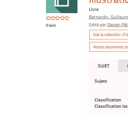
(Nouvelle
pinterest
fenêtre)
Livre
(Nouvelle
fenêtre)
Bernardin, Guillaume
/5
Edité par
Design Péï. 
0
avis
Voir la collection «Ti
Autres documents dan
SUJET
Sujets
Classification
Classification loc