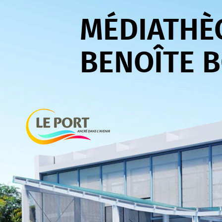
Aller
Aller
Aller
au
au
à
MÉDIATHÈ
menu
contenu
la
recherche
BENOÎTE 