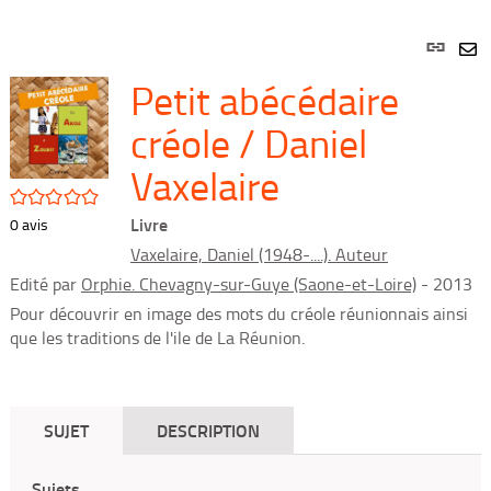
Lien
per
En
Petit abécédaire
(Nou
par
fenê
mai
créole / Daniel
Vaxelaire
/5
Livre
0
avis
Vaxelaire, Daniel (1948-....). Auteur
Edité par
Orphie. Chevagny-sur-Guye (Saone-et-Loire)
- 2013
Pour découvrir en image des mots du créole réunionnais ainsi
que les traditions de l'ile de La Réunion.
SUJET
DESCRIPTION
Sujets