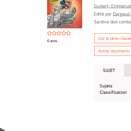
(Nouvelle
Guibert, Emmanuel 
fenêtre)
Edité par
Dargaud.
Sardine doit comb
/5
Voir la série «Sard
0
avis
Autres documents d
SUJET
Sujets
Classification