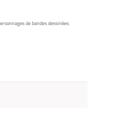
fenêtre)
mail
personnages de bandes dessinées.