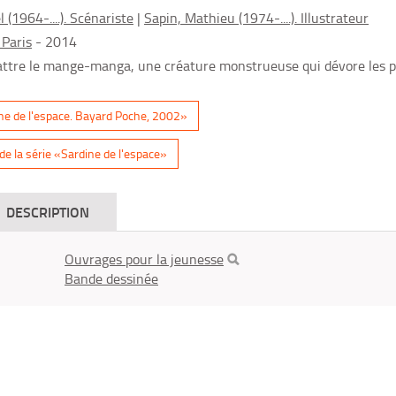
(1964-....). Scénariste
|
Sapin, Mathieu (1974-....). Illustrateur
 Paris
- 2014
attre le mange-manga, une créature monstrueuse qui dévore les 
ine de l'espace. Bayard Poche, 2002»
e la série «Sardine de l'espace»
DESCRIPTION
Ouvrages pour la jeunesse
Bande dessinée