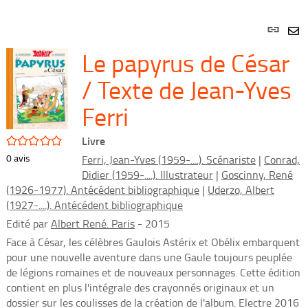
Lien
per
En
Le papyrus de César
(Nou
par
fenê
mai
/ Texte de Jean-Yves
Ferri
/5
Livre
0
avis
Ferri, Jean-Yves (1959-....). Scénariste
|
Conrad,
Didier (1959-....). Illustrateur
|
Goscinny, René
(1926-1977). Antécédent bibliographique
|
Uderzo, Albert
(1927-....). Antécédent bibliographique
Edité par
Albert René. Paris
- 2015
Face à César, les célèbres Gaulois Astérix et Obélix embarquent
pour une nouvelle aventure dans une Gaule toujours peuplée
de légions romaines et de nouveaux personnages. Cette édition
contient en plus l'intégrale des crayonnés originaux et un
dossier sur les coulisses de la création de l'album. Electre 2016