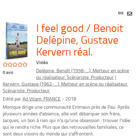
Lien
per
En
I feel good / Benoit
(Nou
par
fenê
mai
Delépine, Gustave
Kervern réal.
Vidéo
/5
Delépine, Benoît (1958-....). Metteur en scène
0
avis
ou réalisateur. Scénariste. Producteur
|
Kervern, Gustave (1962-....). Metteur en scène ou réalisateur.
Scénariste. Producteur
Edité par
Ad Vitam. FRANCE
- 2018
Monique dirige une communauté Emmaus près de Pau. Après
plusieurs années d'absence, elle voit débarquer son frère,
Jacques, un bon à rien qui n'a qu'une obsession : trouver l'idée
qui le rendra riche. Plus que des retrouvailles familiales, ce
sont deux visions du monde qui s'affrontent.