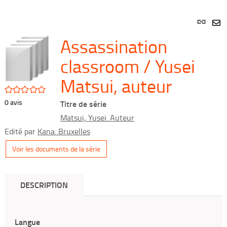
Lien
per
En
Assassination
(Nou
par
fenê
mai
classroom / Yusei
Matsui, auteur
/5
0
avis
Titre de série
Matsui, Yusei. Auteur
Edité par
Kana. Bruxelles
Voir les documents de la série
DESCRIPTION
Langue