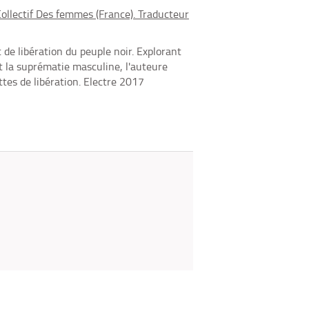
fenêtre)
mail
ollectif Des femmes (France). Traducteur
de libération du peuple noir. Explorant
et la suprématie masculine, l'auteure
ttes de libération. ­Electre 2017