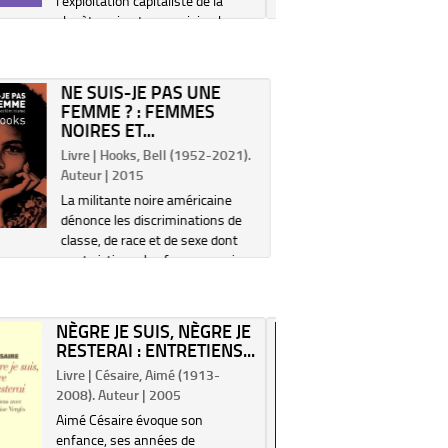
l'exploitation capitaliste de la
la prostit
planète qui ont pour origine les
L'historie
mêmes mécanismes de
de la pens
domination et doivent être
XIXe siècl
combattues ensemble. Un essai
Butler, le
NE SUIS-JE PAS UNE
initialement paru en 1974 dans ...
m...
FEMME ? : FEMMES
NOIRES ET...
Livre | Hooks, Bell (1952-2021).
Auteur | 2015
La militante noire américaine
dénonce les discriminations de
classe, de race et de sexe dont
sont victimes les femmes noires.
Elle souligne également l'absence
de collaboration entre les
féminismes blancs et noirs en
NÈGRE JE SUIS, NÈGRE JE
MES ÉT
dépit des opp...
RESTERAI : ENTRETIENS...
DE LUC
OBAMA /
Livre | Césaire, Aimé (1913-
Livre | Thu
2008). Auteur | 2005
Auteur | 
Aimé Césaire évoque son
Le portrai
enfance, ses années de