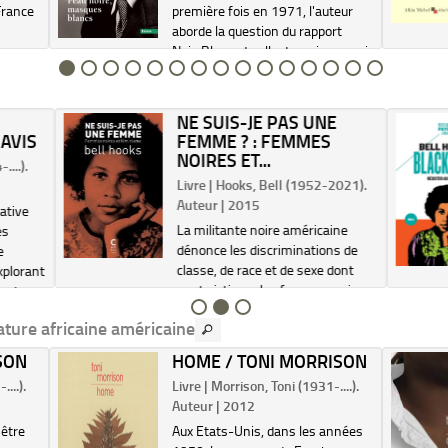
France
première fois en 1971, l'auteur
aborde la question du rapport
s,
Noir-Blanc et celle du racisme, qui
nt.
malgré la décolonisation n'a pas
la
perdu son actualité. Il traite du
complexe de dépendance du
NE SUIS-JE PAS UNE
colonisé, d...
AVIS
FEMME ? : FEMMES
NOIRES ET...
....).
Livre | Hooks, Bell (1952-2021).
Auteur | 2015
ative
La militante noire américaine
es
dénonce les discriminations de
e
classe, de race et de sexe dont
Explorant
sont victimes les femmes noires.
tant
Elle souligne également l'absence
e, le
rature africaine américaine
de collaboration entre les
féminismes blancs et noirs en
SON
HOME / TONI MORRISON
dépit des opp...
...).
Livre | Morrison, Toni (1931-....).
Auteur | 2012
être
Aux Etats-Unis, dans les années