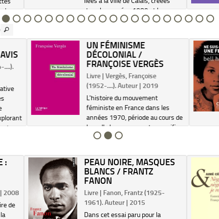
liées à la ville de Calais, créées
ttes
dans les années 1980 et lors
r le
d'une résidence d'artiste en 2015
grâce
é
©Electre 2026
ne de
UN FÉMINISME
AVIS
DÉCOLONIAL /
FRANÇOISE VERGÈS
....).
Livre | Vergès, Françoise
(1952-....). Auteur | 2019
ative
L'histoire du mouvement
es
féministe en France dans les
e
années 1970, période au cours de
Explorant
laquelle le mouvement se pacifie
tant
au profit d'un féminisme étatique
e, le
fondé sur des avancées
législatives en terme d'égalité et
 :
PEAU NOIRE, MASQUES
de laïcité. L'inter...
BLANCS / FRANTZ
FANON
 | 2008
Livre | Fanon, Frantz (1925-
1961). Auteur | 2015
ire de
 la
Dans cet essai paru pour la