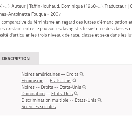
-....). Auteur
|
Taffin-Jouhaud, Dominique (1958-....). Traducteur
|
C
mes-Antoinette Fouque
- 2007
t comparative du féminisme en regard des luttes d'émancipation et 
ues existant entre le pouvoir esclavagiste, le système des classes 
ssité d'articuler les trois niveaux de race, classe et sexe dans les lu
DESCRIPTION
Noires américaines
--
Droits
Féminisme
--
Etats-Unis
Noires
--
Droits
--
Etats-Unis
Domination
--
Etats-Unis
Discrimination multiple
--
Etats-Unis
Sciences sociales