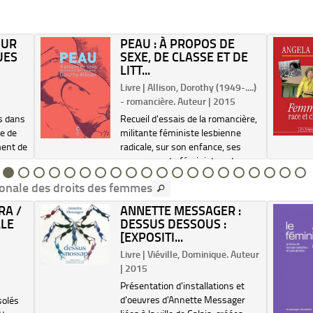
SUR
PEAU : À PROPOS DE
UES
SEXE, DE CLASSE ET DE
LITT...
Livre | Allison, Dorothy (1949-....)
- romancière. Auteur | 2015
s dans
Recueil d'essais de la romancière,
ne de
militante féministe lesbienne
ment de
radicale, sur son enfance, ses
engagements féministes et
eur
politiques, sa lutte contre les
ionale des droits des femmes
 il
différentes formes d'exclusion, sa
itique
sexualité, les combats féministes
RA /
ANNETTE MESSAGER :
des ann...
LLE
DESSUS DESSOUS :
[EXPOSITI...
.
Livre | Viéville, Dominique. Auteur
| 2015
Présentation d'installations et
d'oeuvres d'Annette Messager
solés