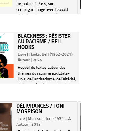
noires qui
formation à Paris, son
Toussaint
compagnonnage avec Léopold
Césaire, 
Sédar Senghor, sa carrière
Billie Hol
politique à partir de 1945, le
Martin Lut
regard qu'il porte sur le
en éviden
colonialisme, les Antillais, la
BLACKNESS : RÉSISTER
Noirs dans 
culture africaine...
AU RACISME / BELL
HOOKS
Livre | Hooks, Bell (1952-2021).
Auteur | 2024
Recueil de textes autour des
thèmes du racisme aux Etats-
Unis, de l'antiracisme, de l'altérité,
de la pensée critique noire et de
leurs modes d'expression.
©Electre 2026
DÉLIVRANCES / TONI
DON (U
MORRISON
MORRI
Livre | Morrison, Toni (1931-....).
Livre | Mor
Auteur | 2015
Auteur | 