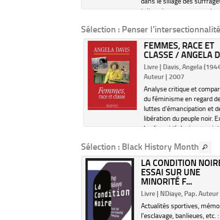
ns, à travers l'étude des
dans le sillage des suffrage
ations des femmes et des
britanniques, en passant pa
ents féministes en
moment de l'émancipation 
Sélection
: Penser l'intersectionnalit
, en Algérie et au Maroc.
à des figures comme Simo
e 2023...
Beauvoir, jusqu'aux déba...
FEMMES, RACE ET
CLASSE / ANGELA D
Livre | Davis, Angela (1944-
Auteur | 2007
Analyse critique et compar
du féminisme en regard d
luttes d'émancipation et d
libération du peuple noir. 
les liens idéologiques exis
entre le pouvoir esclavagist
Sélection
: Black History Month
système des classes et la
suprématie mas...
AIS POURQUOI
LA CONDITION NOIRE
TE L'OISEAU EN
ESSAI SUR UNE
: NO...
MINORITÉ F...
 Angelou, Maya (1928-....).
Livre | NDiaye, Pap. Auteur
| 2023
Actualités sportives, mémo
lou retrace ses débuts
l'esclavage, banlieues, etc. :