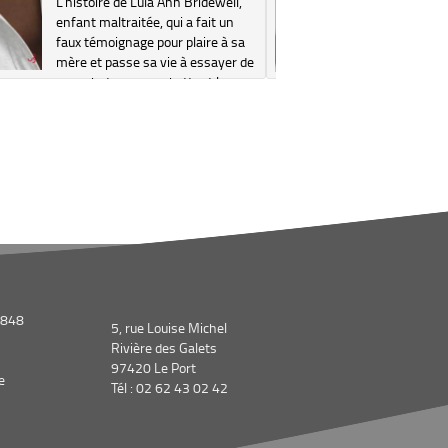
L'histoire de Lula Ann Bridewell,
Au XVIIe s
enfant maltraitée, qui a fait un
Maryland,
faux témoignage pour plaire à sa
négociant 
mère et passe sa vie à essayer de
un mariag
se racheter en combattant le
Rebekka, l
racisme.
anglaise.
retard de 
la jeune F..
1848
5, rue Louise Michel
Rivière des Galets
97420 Le Port
e
Tél : 02 62 43 02 42