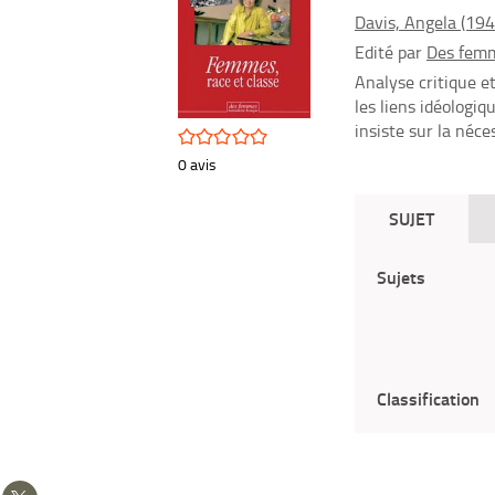
Davis, Angela (1944
Edité par
Des fem
Analyse critique e
les liens idéologiq
insiste sur la néce
/5
0
avis
SUJET
Sujets
Classification
Partager