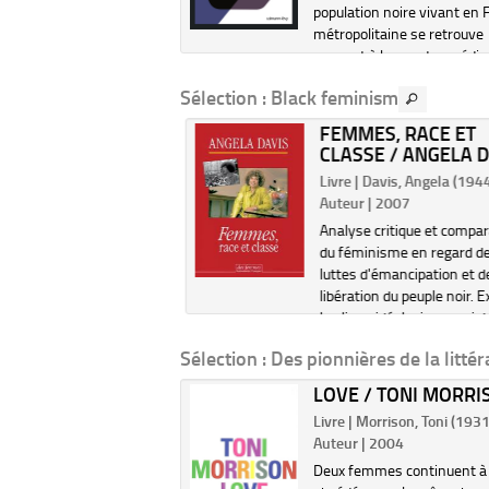
aine et son parcours de
population noire vivant en 
te au début des années
métropolitaine se retrouve
ux Etats-Unis. Avec un
souvent à la une des média
 pédagogique.
parfois à son corps défenda
Sélection
: Black feminism
Sont abordées ici l'histoire, 
sociologi...
FEMMES, RACE ET
CLASSE / ANGELA D
Livre | Davis, Angela (1944-
Auteur | 2007
Analyse critique et compar
du féminisme en regard d
luttes d'émancipation et d
libération du peuple noir. 
les liens idéologiques exis
entre le pouvoir esclavagist
Sélection
: Des pionnières de la litté
système des classes et la
suprématie mas...
VED / TONI
LOVE / TONI MORRI
ISON
Livre | Morrison, Toni (1931-.
Morrison, Toni (1931-....).
Auteur | 2004
| 2023
Deux femmes continuent à 