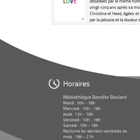
e de la mémoire, inspiré
obsédées par le même ho
istoire vraie. En 1873, à
vingt-cinq ans après sa mo
ati, dans l'Ohio, au nord du
Christine et Heed, âgées et 
qui marquait autrefois pour
par la jalousie et la douleur 
aves fugitifs la frontière
toute une vie, se considère
liberté, Sethe, une
toujours comme les femme
e esclave, a tué son enf...
Cosey lorsque Ju...
Horaires
Médiathèque Benoîte Boulard
Mardi : 10h - 18h
Mercredi : 10h - 18h
Jeudi : 12h - 18h
Vendredi : 10h - 18h
Samedi : 10h - 18h
Nocturne les derniers vendredis du
mois : 18h - 21h