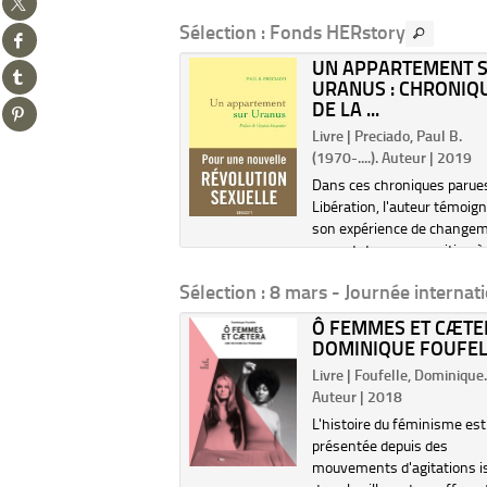
sur
Sélection
: Fonds HERstory
Partager
twitter
sur
(Nouvelle
NIN POUYANDEH :
UN APPARTEMENT 
Partager
facebook
fenêtre)
TATION :
URANUS : CHRONIQ
sur
(Nouvelle
SITION...
DE LA ...
Partager
tumblr
fenêtre)
sur
(Nouvelle
| Hambursin, Numa
Livre | Preciado, Paul B.
pinterest
fenêtre)
...). Auteur. Commissaire
(1970-....). Auteur | 2019
(Nouvelle
ition | 2019
Dans ces chroniques parue
fenêtre)
ue d'une exposition
Libération, l'auteur témoig
ée à l'oeuvre du peintre
son expérience de change
ne iranienne. ©Electre 2025
sexe et de son opposition à
l'hétéronormativité. En fav
Sélection
: 8 mars - Journée internat
des droits des transsexuels,
développe une approche pol
NISMES AU
Ô FEMMES ET CÆTE
révolutio...
REB / COORD.
DOMINIQUE FOUFE
 MAHFOUDH,...
Livre | Foufelle, Dominique
 2014
Auteur | 2018
ation de la difficulté
L'histoire du féminisme est
féministe au Maghreb,
présentée depuis des
ictatures, révolutions et
mouvements d'agitations i