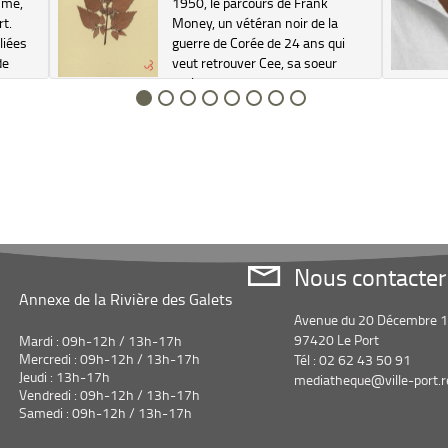
mme,
1950, le parcours de Frank
rt.
Money, un vétéran noir de la
liées
guerre de Corée de 24 ans qui
de
veut retrouver Cee, sa soeur
nt
malade...
s de
Nous contacter
Annexe de la Rivière des Galets
Avenue du 20 Décembre 
97420 Le Port
Mardi : 09h-12h / 13h-17h
Mercredi : 09h-12h / 13h-17h
Tél : 02 62 43 50 91
Jeudi : 13h-17h
mediatheque@ville-port.r
Vendredi : 09h-12h / 13h-17h
Samedi : 09h-12h / 13h-17h