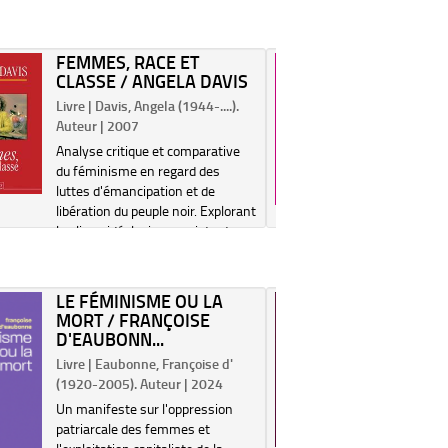
FEMMES, RACE ET
UN FÉ
CLASSE / ANGELA DAVIS
DÉCOLO
FRANÇO
Livre | Davis, Angela (1944-....).
Livre | Ve
Auteur | 2007
(1952-....
Analyse critique et comparative
L'histoir
du féminisme en regard des
féministe
luttes d'émancipation et de
années 19
libération du peuple noir. Explorant
laquelle l
les liens idéologiques existant
au profit 
entre le pouvoir esclavagiste, le
fondé sur
système des classes et la
législativ
suprématie mas...
LE FÉMINISME OU LA
LES FÉ
de laïcité. 
MORT / FRANÇOISE
PROSTI
D'EAUBONN...
1960...
Livre | Eaubonne, Françoise d'
Livre | Ma
(1920-2005). Auteur | 2024
| 2016
Un manifeste sur l'oppression
Le combat
patriarcale des femmes et
français, 