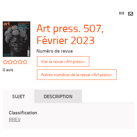
Lien
per
En
Art press. 507,
(Nou
par
fenê
mai
Février 2023
Numéro de revue
/5
Voir la revue «Art press»
0
avis
Autres numéros de la revue «Art press»
SUJET
DESCRIPTION
Classification
RREV