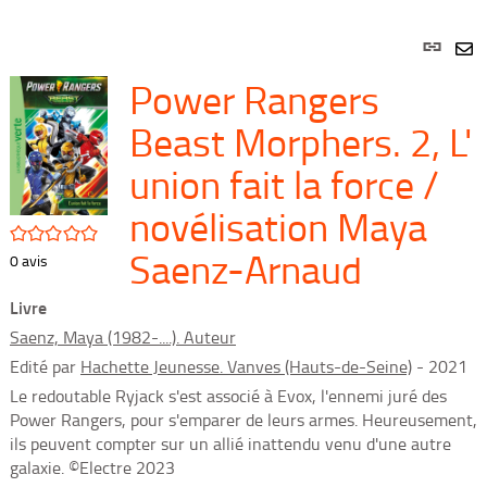
Lien
per
En
Power Rangers
(Nou
par
fenê
mai
Beast Morphers. 2, L'
union fait la force /
novélisation Maya
/5
Saenz-Arnaud
0
avis
Livre
Saenz, Maya (1982-....). Auteur
Edité par
Hachette Jeunesse. Vanves (Hauts-de-Seine)
- 2021
Le redoutable Ryjack s'est associé à Evox, l'ennemi juré des
Power Rangers, pour s'emparer de leurs armes. Heureusement,
ils peuvent compter sur un allié inattendu venu d'une autre
galaxie. ©Electre 2023