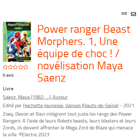
Lien
per
En
Power ranger Beast
(Nou
par
fenê
mai
Morphers. 1, Une
équipe de choc ! /
novélisation Maya
/5
Saenz
0
avis
Livre
Saenz, Maya (1982-....). Auteur
Edité par
Hachette Jeunesse. Vanves (Hauts-de-Seine)
- 2021
Zoey, Devon et Ravi intègrent tout juste les rangs des Power
Rangers. A l'aide de leurs Robots beasts, leurs blasters et leurs
Zords, ils doivent affronter le Mega Zord de Blaze qui menace
la ville. ©Electre 2023