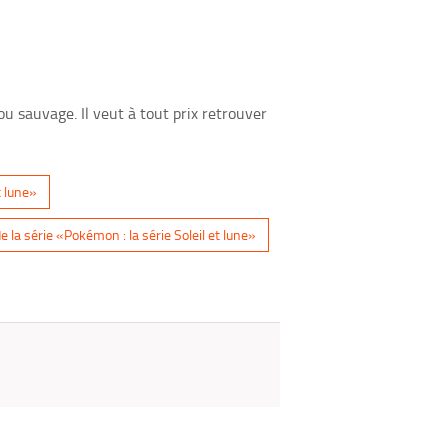
fenêtre)
mail
u sauvage. Il veut à tout prix retrouver
t lune»
la série «Pokémon : la série Soleil et lune»