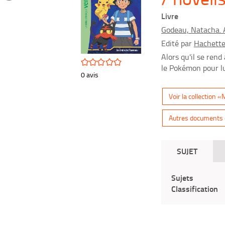
(Nouvelle
pinterest
fenêtre)
Livre
(Nouvelle
Godeau, Natacha. 
fenêtre)
Edité par
Hachette
Alors qu'il se rend
/5
le Pokémon pour lui
0
avis
Voir la collection 
Autres documents d
SUJET
Sujets
Classification