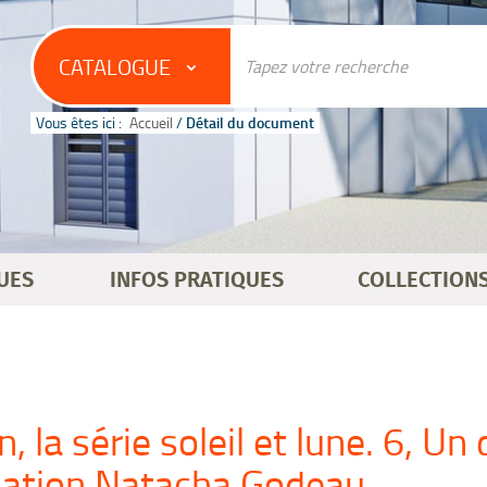
CATALOGUE
Vous êtes ici :
Accueil
/
Détail du document
UES
INFOS PRATIQUES
COLLECTION
 la série soleil et lune. 6, Un
isation Natacha Godeau