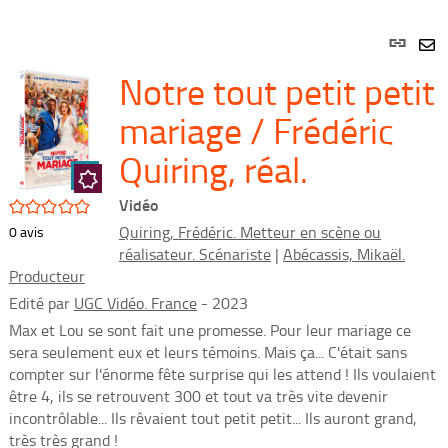
Lien
per
En
Notre tout petit petit
(Nou
par
fenê
mai
mariage / Frédéric
Quiring, réal.
Vidéo
/5
Quiring, Frédéric. Metteur en scène ou
0
avis
réalisateur. Scénariste
|
Abécassis, Mikaël.
Producteur
Edité par
UGC Vidéo. France
- 2023
Max et Lou se sont fait une promesse. Pour leur mariage ce
sera seulement eux et leurs témoins. Mais ça... C'était sans
compter sur l'énorme fête surprise qui les attend ! Ils voulaient
être 4, ils se retrouvent 300 et tout va très vite devenir
incontrôlable... Ils rêvaient tout petit petit... Ils auront grand,
très très grand !