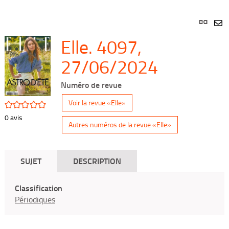
Lien
per
En
Elle. 4097,
(Nou
par
fenê
mai
27/06/2024
Numéro de revue
Voir la revue «Elle»
/5
0
avis
Autres numéros de la revue «Elle»
SUJET
DESCRIPTION
Classification
Périodiques