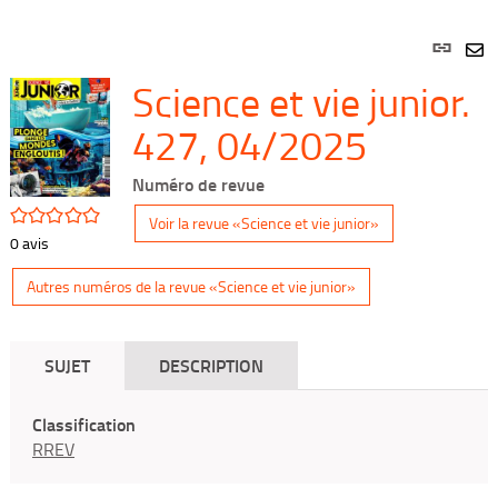
Lien
per
En
Science et vie junior.
(Nou
par
fenê
mai
427, 04/2025
Numéro de revue
/5
Voir la revue «Science et vie junior»
0
avis
Autres numéros de la revue «Science et vie junior»
SUJET
DESCRIPTION
Classification
RREV