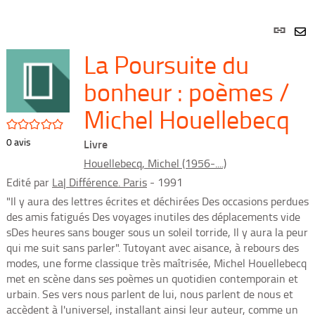
Lien
per
En
La Poursuite du
(Nou
par
fenê
mai
bonheur : poèmes /
Michel Houellebecq
/5
0
avis
Livre
Houellebecq, Michel (1956-....)
Edité par
La| Différence. Paris
- 1991
"Il y aura des lettres écrites et déchirées Des occasions perdues
des amis fatigués Des voyages inutiles des déplacements vide
sDes heures sans bouger sous un soleil torride, Il y aura la peur
qui me suit sans parler". Tutoyant avec aisance, à rebours des
modes, une forme classique très maîtrisée, Michel Houellebecq
met en scène dans ses poèmes un quotidien contemporain et
urbain. Ses vers nous parlent de lui, nous parlent de nous et
accèdent à l'universel, installant ainsi leur auteur, comme un