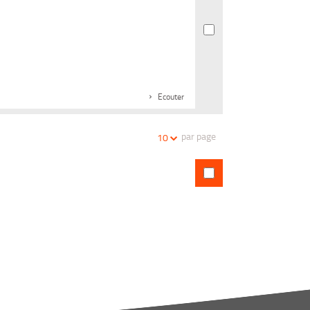
Ecouter
par page
10