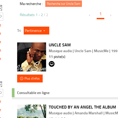
Ma recherche :
Recherche sur Uncle Sam
1
Résultats
1
-
2
/ 2
2
Pertinence
Tri :
1
1
UNCLE SAM
1
Musique audio | Uncle Sam | MusicMe | 199
11 piste(s)
1
Plus d'infos
Consultable en ligne
1
TOUCHED BY AN ANGEL THE ALBUM
1
Musique audio | Amanda Marshall | MusicM