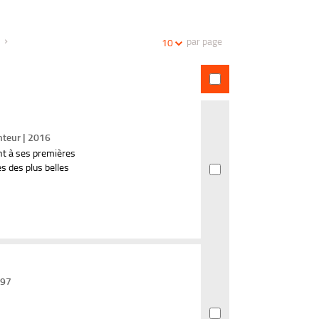
la
recherches
recherche
par page
10
anteur | 2016
nt à ses premières
s des plus belles
997