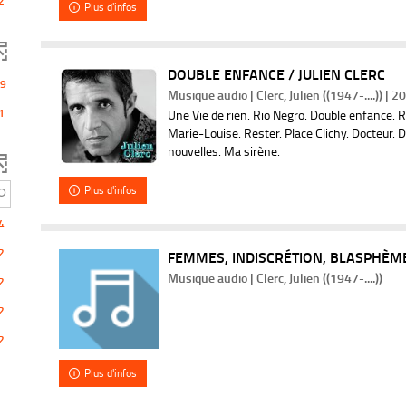
2
Plus d'infos
m
a
t
i
q
u
DOUBLE ENFANCE / JULIEN CLERC
9
e
Musique audio | Clerc, Julien ((1947-....)) | 2
m
e
1
Une Vie de rien. Rio Negro. Double enfance. Ré
n
Marie-Louise. Rester. Place Clichy. Docteur.
t
nouvelles. Ma sirène.
Plus d'infos
4
2
FEMMES, INDISCRÉTION, BLASPHÈM
Musique audio | Clerc, Julien ((1947-....))
2
2
2
Plus d'infos