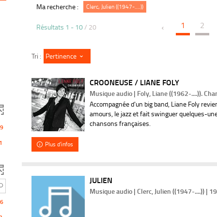
r
Ma recherche :
Clerc, Julien ((1947-....))
é
s
1
2
u
Résultats
1
-
10
/ 20
l
t
a
t
Pertinence
Tri :
s
-
c
l
CROONEUSE / LIANE FOLY
i
q
Musique audio | Foly, Liane ((1962-....)). Ch
u
Accompagnée d'un big band, Liane Foly revie
e
r
amours, le jazz et fait swinguer quelques-une
p
chansons françaises.
o
9
u
r
1
Plus d'infos
a
j
o
u
t
JULIEN
e
r
Musique audio | Clerc, Julien ((1947-....)) | 1
l
e
6
f
i