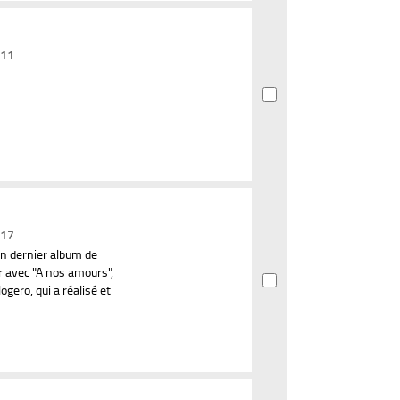
011
017
on dernier album de
ur avec "A nos amours",
gero, qui a réalisé et