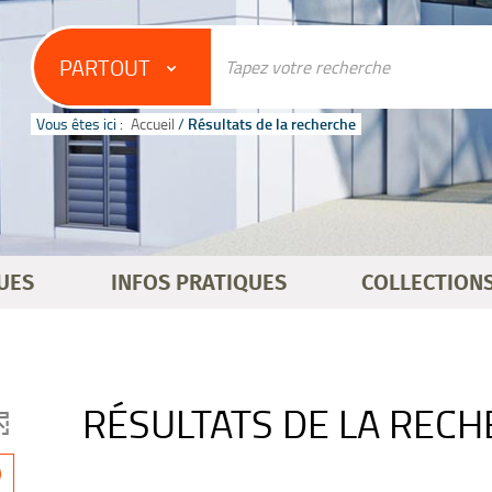
PARTOUT
Vous êtes ici :
Accueil
/
Résultats de la recherche
UES
INFOS PRATIQUES
COLLECTION
RÉSULTATS DE LA REC
-
)
1