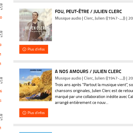
FOU, PEUT-ÊTRE / JULIEN CLERC
0
Musique audio | Clerc, Julien ((1947-....)) | 2
8
Plus d'infos
1
1
A NOS AMOURS / JULIEN CLERC
Musique audio | Clerc, Julien ((1947-....)) | 2
Trois ans après "Partout la musique vient", s
chansons originales, Julien Clerc est de reto
6
marqué par une collaboration inédite avec Calo
5
arrangé entièrement ce nouv...
Plus d'infos
1