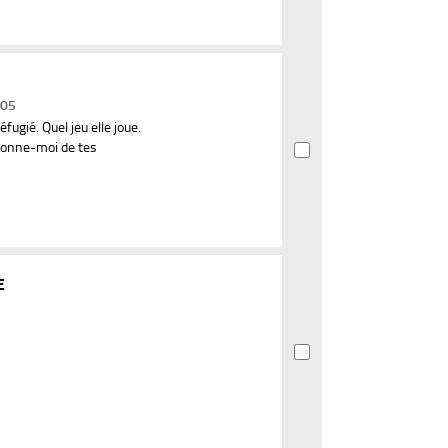
005
fugié. Quel jeu elle joue.
 Donne-moi de tes
E