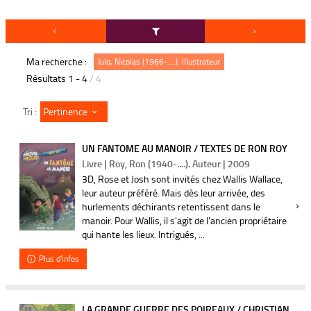
Ma recherche :
Julo, Nicolas (1966-....). Illustrateur
Résultats
1
-
4
/ 4
Pertinence
Tri :
UN FANTOME AU MANOIR / TEXTES DE RON ROY
Livre | Roy, Ron (1940-....). Auteur | 2009
3D, Rose et Josh sont invités chez Wallis Wallace,
leur auteur préféré. Mais dès leur arrivée, des
hurlements déchirants retentissent dans le
manoir. Pour Wallis, il s'agit de l'ancien propriétaire
qui hante les lieux. Intrigués, ...
Plus d'infos
LA GRANDE GUERRE DES POIREAUX / CHRISTIAN