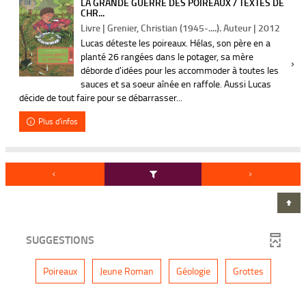
LA GRANDE GUERRE DES POIREAUX / TEXTES DE
CHR...
Livre | Grenier, Christian (1945-....). Auteur | 2012
Lucas déteste les poireaux. Hélas, son père en a
planté 26 rangées dans le potager, sa mère
déborde d'idées pour les accommoder à toutes les
sauces et sa soeur aînée en raffole. Aussi Lucas
décide de tout faire pour se débarrasser...
Plus d'infos
SUGGESTIONS
-
-
-
-
Poireaux
Jeune Roman
Géologie
Grottes
1
1
1
1
r
r
r
r
é
é
é
é