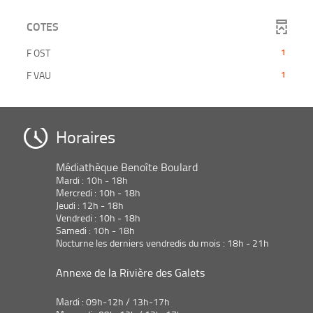
2
jour
est
ajouter
à
filtre
résultats
automatiquement
mise
le
jour
COTES
-
-
à
filtre
automatiquement
la
cliquer
jour
-
-
F OST
1
recherche
pour
automatiquement
la
1
est
ajouter
-
F VAU
1
recherche
résultats
mise
le
1
est
-
à
filtre
résultats
mise
cliquer
jour
-
-
à
pour
automatiquement
la
cliquer
Horaires
jour
ajouter
recherche
pour
automatiquement
le
est
ajouter
filtre
Médiathèque Benoîte Boulard
mise
le
-
Mardi : 10h - 18h
à
filtre
la
Mercredi : 10h - 18h
jour
-
Jeudi : 12h - 18h
recherche
automatiquement
la
Vendredi : 10h - 18h
est
recherche
Samedi : 10h - 18h
mise
est
Nocturne les derniers vendredis du mois : 18h - 21h
à
mise
jour
à
Annexe de la Rivière des Galets
automatiquement
jour
automatiquement
Mardi : 09h-12h / 13h-17h