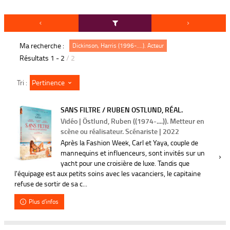
Ma recherche :
Dickinson, Harris (1996-....). Acteur
Résultats
1
-
2
/ 2
Pertinence
Tri :
SANS FILTRE / RUBEN OSTLUND, RÉAL.
Vidéo | Östlund, Ruben ((1974-....)). Metteur en
scène ou réalisateur. Scénariste | 2022
Après la Fashion Week, Carl et Yaya, couple de
mannequins et influenceurs, sont invités sur un
yacht pour une croisière de luxe. Tandis que
l'équipage est aux petits soins avec les vacanciers, le capitaine
refuse de sortir de sa c...
Plus d'infos