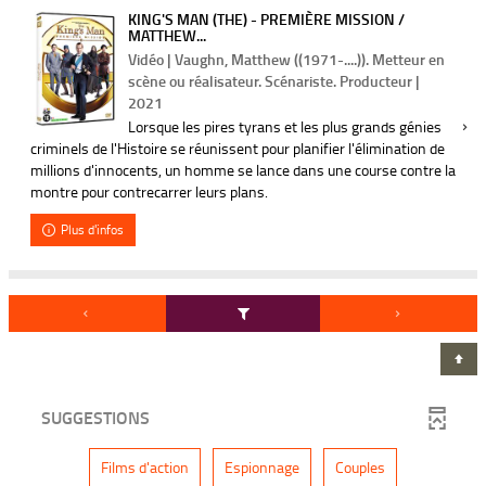
KING'S MAN (THE) - PREMIÈRE MISSION /
MATTHEW...
Vidéo | Vaughn, Matthew ((1971-....)). Metteur en
scène ou réalisateur. Scénariste. Producteur |
2021
Lorsque les pires tyrans et les plus grands génies
criminels de l'Histoire se réunissent pour planifier l'élimination de
millions d'innocents, un homme se lance dans une course contre la
montre pour contrecarrer leurs plans.
Plus d'infos
SUGGESTIONS
-
-
-
Films d'action
Espionnage
Couples
1
1
1