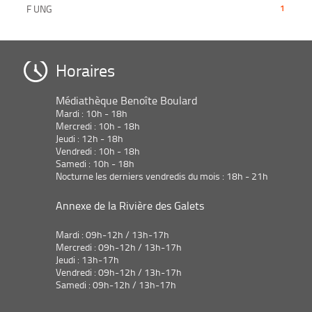
jour
-
-
F UNG
1
à
pour
automatiquement
la
1
jour
ajouter
recherche
résultats
automatiquement
le
est
-
filtre
mise
cliquer
Horaires
-
à
pour
la
jour
ajouter
recherche
Médiathèque Benoîte Boulard
automatiquement
le
est
Mardi : 10h - 18h
filtre
mise
Mercredi : 10h - 18h
-
Jeudi : 12h - 18h
à
la
Vendredi : 10h - 18h
jour
recherche
Samedi : 10h - 18h
automatiquement
est
Nocturne les derniers vendredis du mois : 18h - 21h
mise
à
Annexe de la Rivière des Galets
jour
automatiquement
Mardi : 09h-12h / 13h-17h
Mercredi : 09h-12h / 13h-17h
Jeudi : 13h-17h
Vendredi : 09h-12h / 13h-17h
Samedi : 09h-12h / 13h-17h