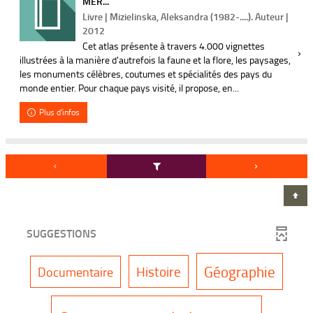
MER...
Livre | Mizielinska, Aleksandra (1982-....). Auteur |
2012
Cet atlas présente à travers 4.000 vignettes
illustrées à la manière d'autrefois la faune et la flore, les paysages,
les monuments célèbres, coutumes et spécialités des pays du
monde entier. Pour chaque pays visité, il propose, en...
Plus d'infos
SUGGESTIONS
-
-
Géographie
-
Histoire
Documentaire
6
7
9
4
2