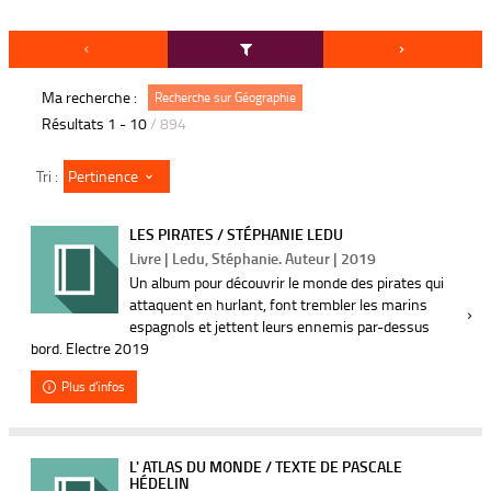
Ma recherche :
Recherche sur Géographie
Résultats
1
-
10
/ 894
Pertinence
Tri :
LES PIRATES / STÉPHANIE LEDU
Livre | Ledu, Stéphanie. Auteur | 2019
Un album pour découvrir le monde des pirates qui
attaquent en hurlant, font trembler les marins
espagnols et jettent leurs ennemis par-dessus
bord. Electre 2019
Plus d'infos
L' ATLAS DU MONDE / TEXTE DE PASCALE
HÉDELIN