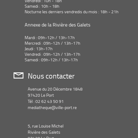
Vendredi : 10h - 18h
recherche
Samedi : 10h - 18h
est
Nocturne les derniers vendredis du mois : 18h - 21h
mise
à
Annexe de la Rivière des Galets
jour
automatiquement
Mardi : 09h-12h / 13h-17h
Mercredi : 09h-12h / 13h-17h
Jeudi : 13h-17h
Vendredi : 09h-12h / 13h-17h
Samedi : 09h-12h / 13h-17h
Nous contacter
Avenue du 20 Décembre 1848
97420 Le Port
Tél : 02 62 43 50 91
mediatheque@ville-port.re
5, rue Louise Michel
Rivière des Galets