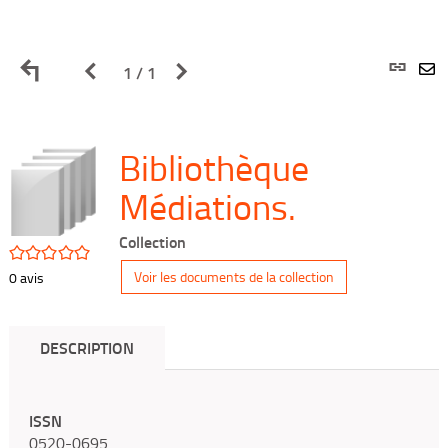
Retour
Page
Page
L
1 / 1
E
aux
précédente
suivante
p
p
Bibliothèque
résultats
des
des
(
Médiations.
m
de
résultats
résultats
f
Collection
/5
Voir les documents de la collection
0
avis
recherche
de
de
recherche
recherche
DESCRIPTION
ISSN
0520-0695