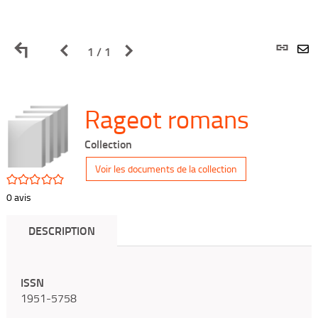
Retour
Page
Page
L
1 / 1
E
aux
précédente
suivante
p
p
Rageot romans
résultats
des
des
(
Collection
m
de
résultats
résultats
f
Voir les documents de la collection
/5
0
avis
recherche
de
de
DESCRIPTION
recherche
recherche
ISSN
1951-5758