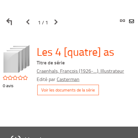
Retour
Page
Page
L
1 / 1
E
aux
précédente
suivante
p
p
Les 4 [quatre] as
résultats
des
des
(
Titre de série
m
de
résultats
résultats
f
Craenhals, François (1926-....). Illustrateur
/5
Edité par
Casterman
0
avis
recherche
de
de
Voir les documents de la série
recherche
recherche