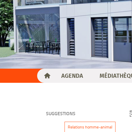
AGENDA
MÉDIATHÈQ
SUGGESTIONS
-
Relations homme-animal
1