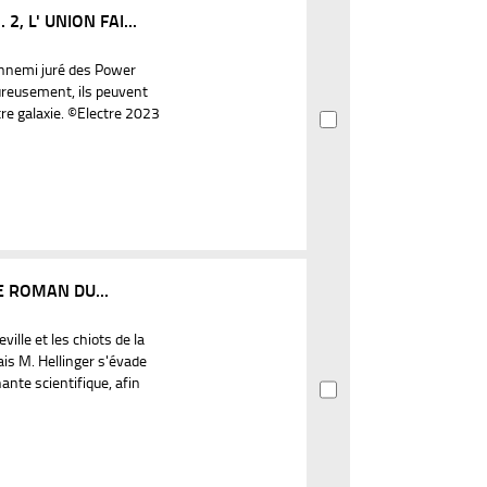
 L' UNION FAI...
1
'ennemi juré des Power
ureusement, ils peuvent
tre galaxie. ©Electre 2023
LE ROMAN DU...
lle et les chiots de la
ais M. Hellinger s'évade
ante scientifique, afin