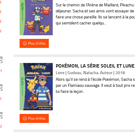
2
Sur le chemin de l'Arène de Maillard, Pikachu 
t
déjeuner. Sacha et ses amis vont essayer de d
2
faire une chose pareille. Ils se lancent à la 
s
2
qui semblent cacher quelqu...
-
2
c
Plus d'infos
l
POKÉMON, LA SÉRIE SOLEIL ET LUNE. 
i
1
Livre | Godeau, Natacha. Auteur | 2018
Alors qu'il se rend à l'école Pokémon, Sacha 
q
par un Flamiaou sauvage. Il veut à tout prix 
lui faire la leçon.
u
5
e
Plus d'infos
r
2
p