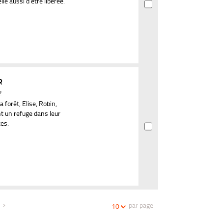
le aussi d'être libérée.
R
2
 forêt, Elise, Robin,
nt un refuge dans leur
ces.
par page
10