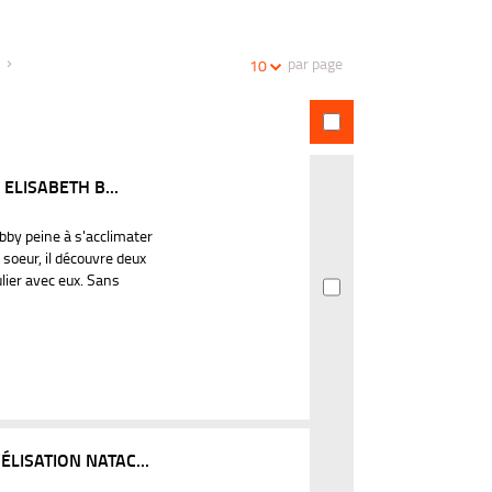
la
recherches
recherche
par page
10
ELISABETH B...
bby peine à s'acclimater
 soeur, il découvre deux
lier avec eux. Sans
LISATION NATAC...