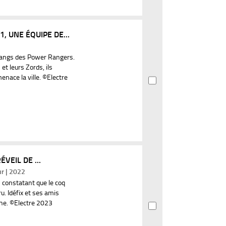
 UNE ÉQUIPE DE...
1
 rangs des Power Rangers.
et leurs Zords, ils
enace la ville. ©Electre
ÉVEIL DE ...
ur | 2022
 constatant que le coq
u. Idéfix et ses amis
che. ©Electre 2023