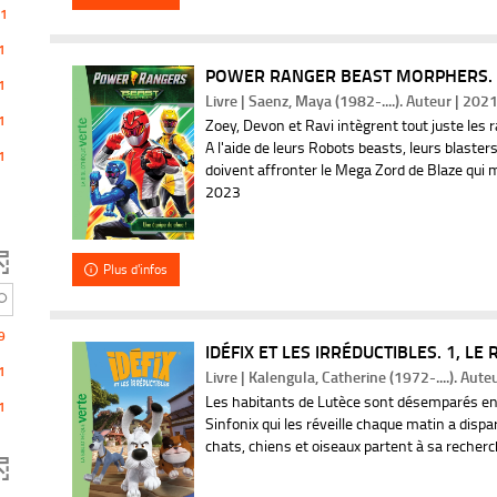
l
1
1
e
m
POWER RANGER BEAST MORPHERS. 1,
1
f
Livre | Saenz, Maya (1982-....). Auteur | 202
1
Zoey, Devon et Ravi intègrent tout juste les
i
A l'aide de leurs Robots beasts, leurs blasters 
1
doivent affronter le Mega Zord de Blaze qui m
l
2023
t
Plus d'infos
r
e
9
IDÉFIX ET LES IRRÉDUCTIBLES. 1, LE R
1
Livre | Kalengula, Catherine (1972-....). Aute
-
Les habitants de Lutèce sont désemparés en
1
Sinfonix qui les réveille chaque matin a dispar
l
m
chats, chiens et oiseaux partent à sa recher
a