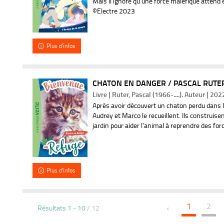
Mais il ignore qu'une force maléfique attend el
©Electre 2023
t
m
Plus d'infos
i
s
CHATON EN DANGER / PASCAL RUTE
Livre | Ruter, Pascal (1966-....). Auteur | 202
e
Après avoir découvert un chaton perdu dans la
Audrey et Marco le recueillent. Ils construise
à
jardin pour aider l'animal à reprendre des for
j
o
Plus d'infos
u
1
2
r
Résultats
1
-
10
/ 12