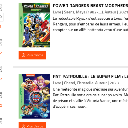
POWER RANGERS BEAST MORPHERS. 2,
o
Livre | Saenz, Maya (1982-....). Auteur | 202
Le redoutable Ryjack s'est associé à Evox, l
u
Rangers, pour s'emparer de leurs armes. He
1
compter sur un allié inattendu venu d'une au
r
a
2
Plus d'infos
j
o
PAT' PATROUILLE : LE SUPER FILM : 
2
u
Livre | Chatel, Christelle. Auteur | 2023
Une météorite magique s'écrase sur Aventurevi
t
Pat' Patrouille ont alors de super pouvoirs. M
de prison et s'allie à Victoria Vance, une méch
e
2
d'acquérir ces nouv...
r
Plus d'infos