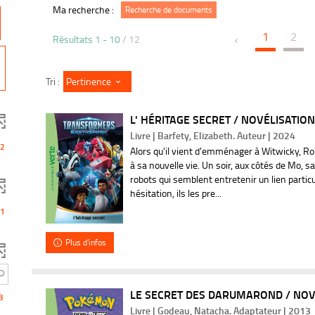
Ma recherche :
Recherche de documents
1
2
Résultats
1
-
10
/ 12
-
Pertinence
Tri :
9
L' HÉRITAGE SECRET / NOVÉLISATION 
r
Livre | Barfety, Elizabeth. Auteur | 2024
2
é
Alors qu'il vient d'emménager à Witwicky, Ro
à sa nouvelle vie. Un soir, aux côtés de Mo, sa
robots qui semblent entretenir un lien particu
s
hésitation, ils les pre...
u
1
l
Plus d'infos
t
LE SECRET DES DARUMAROND / NOVÉ
3
a
Livre | Godeau, Natacha. Adaptateur | 2013