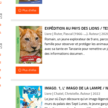
2
r
Plus d'infos
e
c
8
EXPÉDITION AU PAYS DES LIONS / TEX
m
4
Livre | Ruter, Pascal (1966-....). Auteur | 202
h
Romain, un jeune explorateur de 9 ans, parco
famille pour observer et protéger les animaux. 
e
avec sa tante en Tanzanie pour remettre un je
des informations documen...
2
r
2
c
1
Plus d'infos
h
1
e
1
IMAGO. 1, L' IMAGO DE LA LAMPE / N
Livre | Chatel, Christelle. Auteur | 2022
e
Le jour où Zayn découvre qu'un imago légenda
murs du palais des Sept Lunes, le jeune garço
s