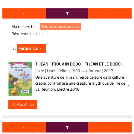
Ma recherche :
Recherche de documents
Résultats
1
-
1
/ 1
Pertinence
Tri :
TI JEAN I TROUV IN DODO = TI JEAN ET LE DODO ...
Livre | Huet, Céline (1963-....). Auteur | 2017
Une aventure de Ti Jean, héros célèbre de la culture
créole, confronté à une créature mythique de l'île de
La Réunion. Electre 2018
Plus d'infos