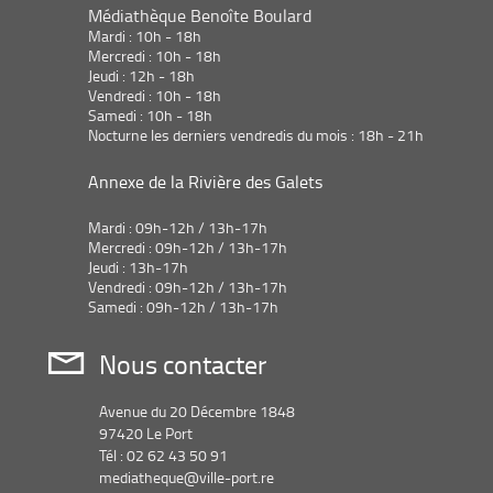
ajouter
recherche
Médiathèque Benoîte Boulard
automatiquement
le
est
Mardi : 10h - 18h
filtre
mise
Mercredi : 10h - 18h
-
Jeudi : 12h - 18h
à
la
Vendredi : 10h - 18h
jour
recherche
Samedi : 10h - 18h
automatiquement
est
Nocturne les derniers vendredis du mois : 18h - 21h
mise
à
Annexe de la Rivière des Galets
jour
automatiquement
Mardi : 09h-12h / 13h-17h
Mercredi : 09h-12h / 13h-17h
Jeudi : 13h-17h
Vendredi : 09h-12h / 13h-17h
Samedi : 09h-12h / 13h-17h
Nous contacter
Avenue du 20 Décembre 1848
97420 Le Port
Tél : 02 62 43 50 91
mediatheque@ville-port.re