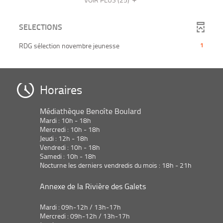
le
cliquer
jour
-
ajouter
-
à
filtre
pour
automatiquement
la
le
cliquer
jour
-
ajouter
recherche
SELECTIONS
filtre
pour
automatiquement
la
le
est
-
ajouter
recherche
filtre
mise
-
RDG sélection novembre jeunesse
1
la
le
est
-
à
1
recherche
filtre
mise
la
jour
résultats
est
-
à
recherche
automatiquement
-
mise
la
jour
est
cliquer
Horaires
à
recherche
automatiquement
mise
pour
jour
est
à
ajouter
automatiquement
mise
Médiathèque Benoîte Boulard
jour
le
à
Mardi : 10h - 18h
automatiquement
filtre
jour
Mercredi : 10h - 18h
-
Jeudi : 12h - 18h
automatiquement
la
Vendredi : 10h - 18h
recherche
Samedi : 10h - 18h
est
Nocturne les derniers vendredis du mois : 18h - 21h
mise
à
Annexe de la Rivière des Galets
jour
automatiquement
Mardi : 09h-12h / 13h-17h
Mercredi : 09h-12h / 13h-17h