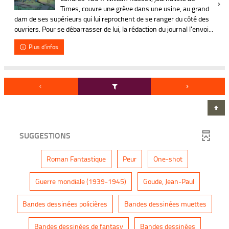
Times, couvre une grève dans une usine, au grand
dam de ses supérieurs qui lui reprochent de se ranger du côté des
ouvriers. Pour se débarrasser de lui, la rédaction du journal l'envoi...
Plus d'infos
SUGGESTIONS
-
-
-
Roman Fantastique
Peur
One-shot
1
1
1
r
r
r
é
é
é
-
-
Guerre mondiale (1939-1945)
Goude, Jean-Paul
s
s
s
1
1
u
u
u
r
r
l
l
l
é
é
-
-
Bandes dessinées policières
Bandes dessinées muettes
t
t
t
s
s
1
1
a
a
a
u
u
r
r
t
t
t
l
l
é
é
-
-
Bandes dessinées de fantasy
Bandes dessinées