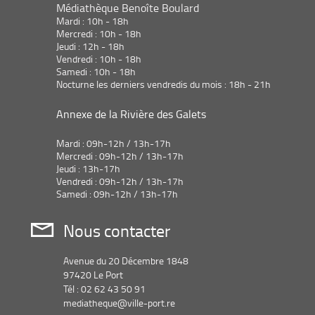
s
s
Médiathèque Benoîte Boulard
-
-
c
c
Mardi : 10h - 18h
l
l
Mercredi : 10h - 18h
i
i
Jeudi : 12h - 18h
q
q
Vendredi : 10h - 18h
u
u
e
e
Samedi : 10h - 18h
r
r
Nocturne les derniers vendredis du mois : 18h - 21h
p
p
o
o
u
u
Annexe de la Rivière des Galets
r
r
a
a
j
j
Mardi : 09h-12h / 13h-17h
o
o
Mercredi : 09h-12h / 13h-17h
u
u
t
t
Jeudi : 13h-17h
e
e
Vendredi : 09h-12h / 13h-17h
r
r
Samedi : 09h-12h / 13h-17h
l
l
e
e
f
f
Nous contacter
i
i
l
l
t
t
r
r
Avenue du 20 Décembre 1848
e
e
97420 Le Port
-
-
l
l
Tél : 02 62 43 50 91
a
a
mediatheque@ville-port.re
r
r