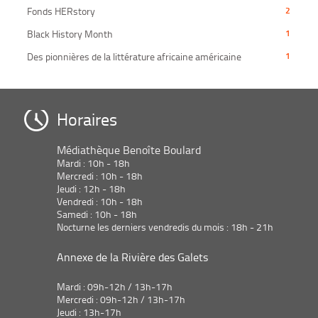
à
2
recherche
filtre
mise
-
Fonds HERstory
2
la
jour
résultats
est
-
à
2
recherche
automatiquement
-
mise
-
Black History Month
1
la
jour
résultats
est
cliquer
à
1
recherche
automatiquement
-
mise
-
Des pionnières de la littérature africaine américaine
1
pour
jour
résultats
est
cliquer
à
1
ajouter
automatiquement
-
mise
pour
jour
résultats
le
cliquer
à
ajouter
automatiquement
-
filtre
pour
jour
le
cliquer
Horaires
-
ajouter
automatiquement
filtre
pour
la
le
-
ajouter
recherche
filtre
Médiathèque Benoîte Boulard
la
le
est
-
Mardi : 10h - 18h
recherche
filtre
mise
la
Mercredi : 10h - 18h
est
-
à
Jeudi : 12h - 18h
recherche
mise
la
jour
Vendredi : 10h - 18h
est
à
recherche
Samedi : 10h - 18h
automatiquem
mise
jour
est
Nocturne les derniers vendredis du mois : 18h - 21h
à
automatiquement
mise
jour
à
Annexe de la Rivière des Galets
automatiquement
jour
automatiquement
Mardi : 09h-12h / 13h-17h
Mercredi : 09h-12h / 13h-17h
Jeudi : 13h-17h