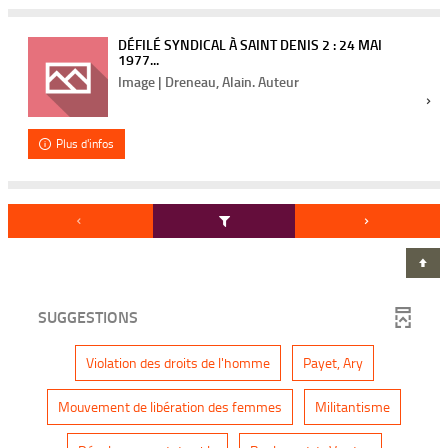
DÉFILÉ SYNDICAL À SAINT DENIS 2 : 24 MAI
1977...
Image | Dreneau, Alain. Auteur
Plus d'infos
SUGGESTIONS
-
-
Violation des droits de l'homme
Payet, Ary
1
1
r
r
é
é
-
-
Mouvement de libération des femmes
Militantisme
s
s
1
1
u
u
r
r
l
l
é
é