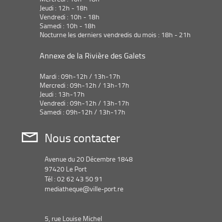
jour
-
Jeudi : 12h - 18h
recherche
automatiquement
la
Vendredi : 10h - 18h
est
recherche
Samedi : 10h - 18h
mise
est
Nocturne les derniers vendredis du mois : 18h - 21h
à
mise
jour
à
Annexe de la Rivière des Galets
automatiquem
jour
automatiquement
Mardi : 09h-12h / 13h-17h
Mercredi : 09h-12h / 13h-17h
Jeudi : 13h-17h
Vendredi : 09h-12h / 13h-17h
Samedi : 09h-12h / 13h-17h
Nous contacter
Avenue du 20 Décembre 1848
97420 Le Port
Tél : 02 62 43 50 91
mediatheque@ville-port.re
5, rue Louise Michel