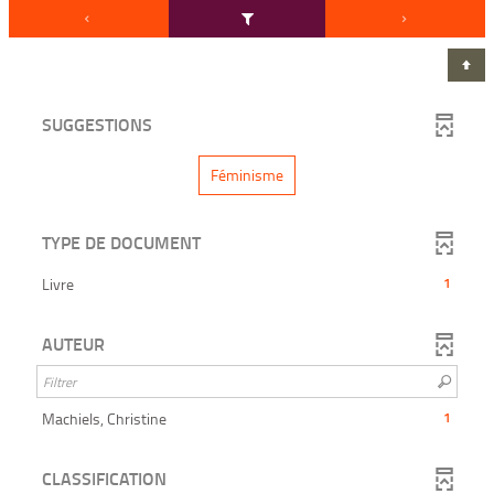
SUGGESTIONS
-
Féminisme
1
r
é
s
TYPE DE DOCUMENT
u
l
t
-
Livre
1
a
1
t
résultats
s
AUTEUR
-
-
c
cliquer
l
i
pour
q
ajouter
-
Machiels, Christine
1
u
e
le
1
r
filtre
résultats
p
CLASSIFICATION
-
o
-