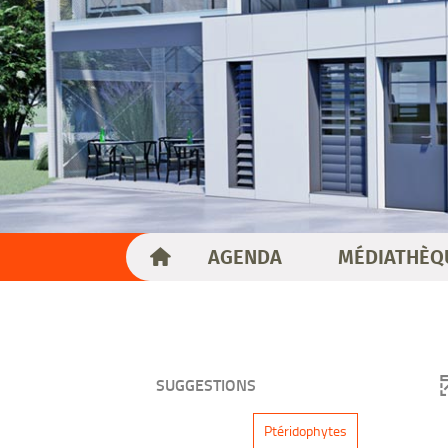
AGENDA
MÉDIATHÈQ
SUGGESTIONS
-
Ptéridophytes
1