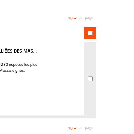
la
recherches
recherche
par page
10
LIÉES DES MAS...
 230 espèces les plus
 Mascareignes.
par page
10