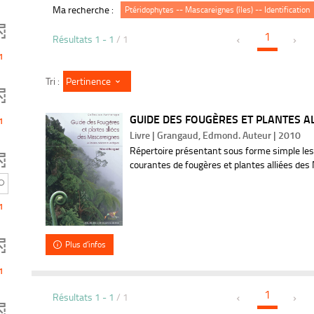
Ma recherche :
Ptéridophytes -- Mascareignes (îles) -- Identification
1
Résultats
1
-
1
/ 1
1
Pertinence
Tri :
GUIDE DES FOUGÈRES ET PLANTES AL
1
Livre | Grangaud, Edmond. Auteur | 2010
Répertoire présentant sous forme simple les
courantes de fougères et plantes alliées des
1
Plus d'infos
1
1
Résultats
1
-
1
/ 1