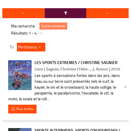
Ma recherche :
Sports extrêmes
Résultats
1
-
4
/ 4
Pertinence
Tri :
LES SPORTS EXTREMES / CHRISTINE SAGNIER
Livre | Sagnier, Christine (1964-....). Auteur | 2010
Les sports à sensations fortes dans les airs, dans
l'eau ou sur terre sont présentés tels le surf, le
kayak, le ski et le snowboard, la haute voltige, le
parapente, le paralpinisme, l'escalade, le vtt, la
moto, le skate et le roll...
Plus d'infos
SPORTS ALTERNATIFS, SPORTS D'AUJOURD'HUI /