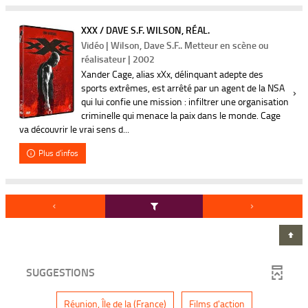
XXX / DAVE S.F. WILSON, RÉAL.
Vidéo | Wilson, Dave S.F.. Metteur en scène ou
réalisateur | 2002
Xander Cage, alias xXx, délinquant adepte des
sports extrêmes, est arrêté par un agent de la NSA
qui lui confie une mission : infiltrer une organisation
criminelle qui menace la paix dans le monde. Cage
va découvrir le vrai sens d...
Plus d'infos
SUGGESTIONS
-
-
Réunion, Île de la (France)
Films d'action