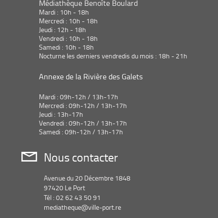
filtre
Médiathèque Benoîte Boulard
automatiquement
la
le
a
est
-
Mardi : 10h - 18h
recherche
filtre
mise
la
Mercredi : 10h - 18h
est
-
à
u
Jeudi : 12h - 18h
recherche
mise
la
jour
Vendredi : 10h - 18h
est
à
recherche
Samedi : 10h - 18h
automatiquement
t
mise
jour
est
Nocturne les derniers vendredis du mois : 18h - 21h
à
automatiquement
mise
jour
o
à
Annexe de la Rivière des Galets
automatiquement
jour
m
automatiquement
Mardi : 09h-12h / 13h-17h
Mercredi : 09h-12h / 13h-17h
a
Jeudi : 13h-17h
Vendredi : 09h-12h / 13h-17h
t
Samedi : 09h-12h / 13h-17h
i
Nous contacter
q
Avenue du 20 Décembre 1848
97420 Le Port
u
Tél : 02 62 43 50 91
mediatheque@ville-port.re
e