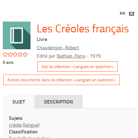
Lien
per
En
Les Créoles français
(Nou
par
fenê
mai
Livre
Chaudenson, Robert
/5
Edité par
Nathan. Paris
- 1979
0
avis
Voir la collection «Langues en question»
Autres documents dans la collection «Langues en question»
SUJET
DESCRIPTION
Sujets
créole (langue)
Classification