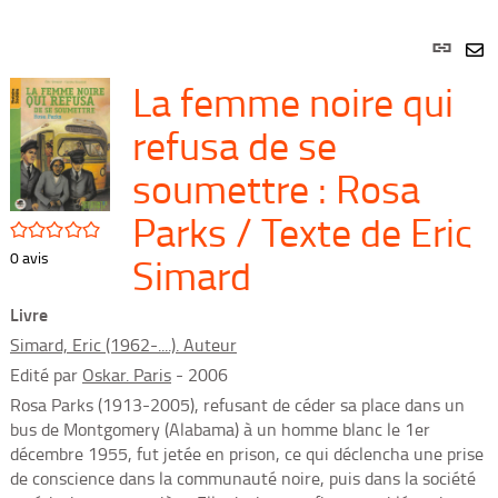
Lien
per
En
La femme noire qui
(Nou
par
fenê
mai
refusa de se
soumettre : Rosa
Parks / Texte de Eric
/5
Simard
0
avis
Livre
Simard, Eric (1962-....). Auteur
Edité par
Oskar. Paris
- 2006
Rosa Parks (1913-2005), refusant de céder sa place dans un
bus de Montgomery (Alabama) à un homme blanc le 1er
décembre 1955, fut jetée en prison, ce qui déclencha une prise
de conscience dans la communauté noire, puis dans la société