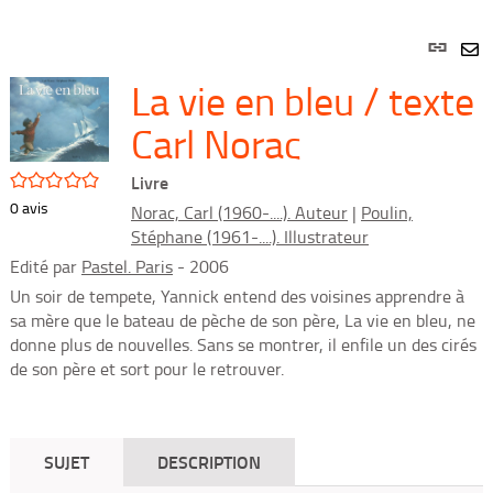
Lien
per
En
La vie en bleu / texte
(Nou
par
fenê
mai
Carl Norac
/5
Livre
0
avis
Norac, Carl (1960-....). Auteur
|
Poulin,
Stéphane (1961-....). Illustrateur
Edité par
Pastel. Paris
- 2006
Un soir de tempete, Yannick entend des voisines apprendre à
sa mère que le bateau de pèche de son père, La vie en bleu, ne
donne plus de nouvelles. Sans se montrer, il enfile un des cirés
de son père et sort pour le retrouver.
SUJET
DESCRIPTION