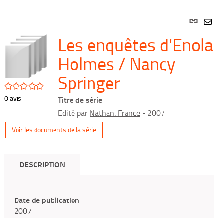
Lien
per
En
Les enquêtes d'Enola
(Nou
par
fenê
mai
Holmes / Nancy
Springer
/5
0
avis
Titre de série
Edité par
Nathan. France
- 2007
Voir les documents de la série
DESCRIPTION
Date de publication
2007