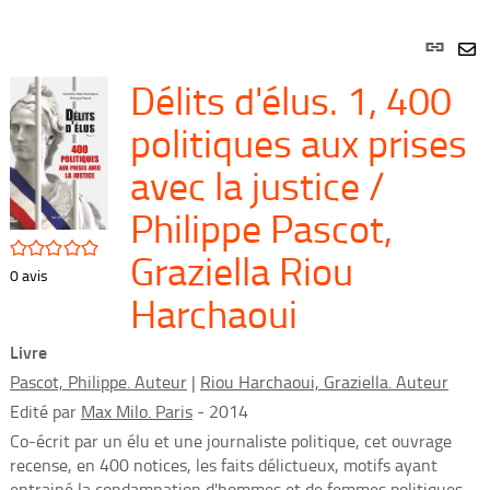
Lien
per
En
Délits d'élus. 1, 400
(Nou
par
fenê
mai
politiques aux prises
avec la justice /
Philippe Pascot,
/5
Graziella Riou
0
avis
Harchaoui
Livre
Pascot, Philippe. Auteur
|
Riou Harchaoui, Graziella. Auteur
Edité par
Max Milo. Paris
- 2014
Co-écrit par un élu et une journaliste politique, cet ouvrage
recense, en 400 notices, les faits délictueux, motifs ayant
entrainé la condamnation d'hommes et de femmes politiques