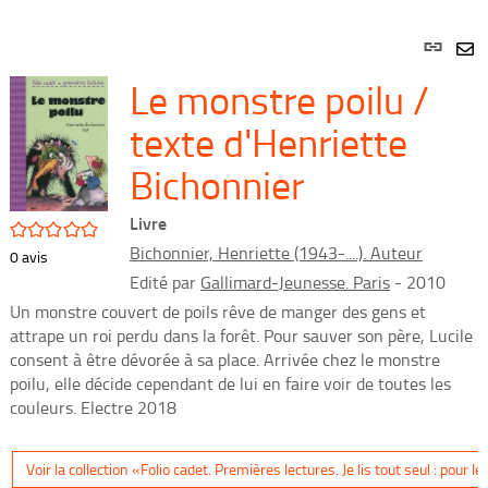
Lien
per
En
Le monstre poilu /
(Nou
par
fenê
mai
texte d'Henriette
Bichonnier
Livre
/5
Bichonnier, Henriette (1943-....). Auteur
0
avis
Edité par
Gallimard-Jeunesse. Paris
- 2010
Un monstre couvert de poils rêve de manger des gens et
attrape un roi perdu dans la forêt. Pour sauver son père, Lucile
consent à être dévorée à sa place. Arrivée chez le monstre
poilu, elle décide cependant de lui en faire voir de toutes les
couleurs. Electre 2018
Voir la collection «Folio cadet. Premières lectures. Je lis tout seul : pour 