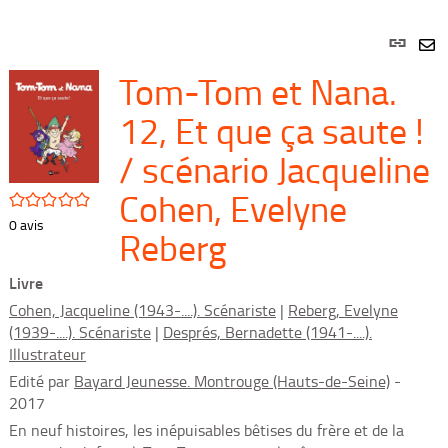
Lien
per
En
Tom-Tom et Nana.
(Nou
par
fenê
mai
12, Et que ça saute !
/ scénario Jacqueline
Cohen, Evelyne
/5
0
avis
Reberg
Livre
Cohen, Jacqueline (1943-....). Scénariste
|
Reberg, Evelyne
(1939-....). Scénariste
|
Després, Bernadette (1941-....).
Illustrateur
Edité par
Bayard Jeunesse. Montrouge (Hauts-de-Seine)
-
2017
En neuf histoires, les inépuisables bêtises du frère et de la