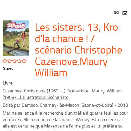
Lien
per
En
Les sisters. 13, Kro
(Nou
par
fenê
mai
d'la chance ! /
scénario Christophe
Cazenove,Maury
/5
William
0
avis
Livre
Cazenove, Christophe (1969-....). Scénariste
|
Maury, William
(1969-....). Illustrateur. Scénariste
Edité par
Bamboo. Charnay-lès-Macon (Saone-et-Loire)
- 2018
Marine se lance à la recherche d'un trèfle à quatre feuilles pour
vérifier si elle a ou non de la chance. Wendy est en colère car
elle est certaine que Maxence ne l'aime plus et lui préfère sa