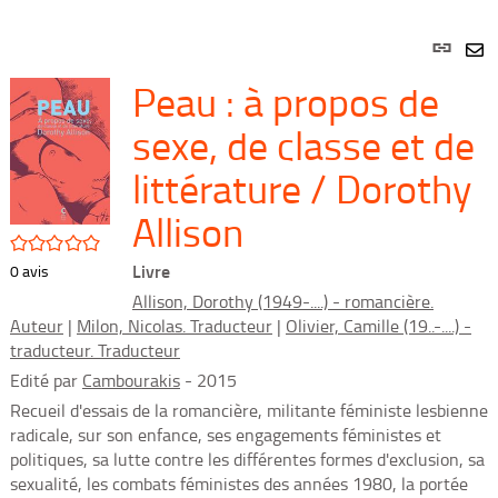
Lien
per
En
Peau : à propos de
(Nou
par
fenê
mai
sexe, de classe et de
littérature / Dorothy
Allison
/5
Livre
0
avis
Allison, Dorothy (1949-....) - romancière.
Auteur
|
Milon, Nicolas. Traducteur
|
Olivier, Camille (19..-....) -
traducteur. Traducteur
Edité par
Cambourakis
- 2015
Recueil d'essais de la romancière, militante féministe lesbienne
radicale, sur son enfance, ses engagements féministes et
politiques, sa lutte contre les différentes formes d'exclusion, sa
sexualité, les combats féministes des années 1980, la portée