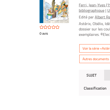
pinterest
fenêtre)
Ferri, Jean-Yves (1
(Nouvelle
bibliographique
|
U
fenêtre)
Edité par
Albert Re
Astérix, Obélix, I
/5
dossier sur les co
0
avis
exemplaires. ©Ele
Voir la série «Astér
Autres documents d
SUJET
Classification