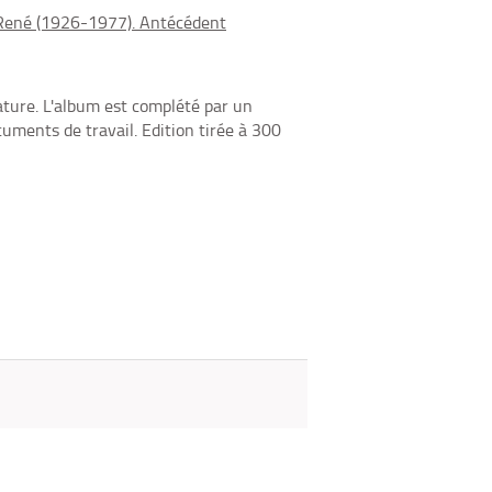
fenêtre)
mail
René (1926-1977). Antécédent
éature. L'album est complété par un
uments de travail. Edition tirée à 300