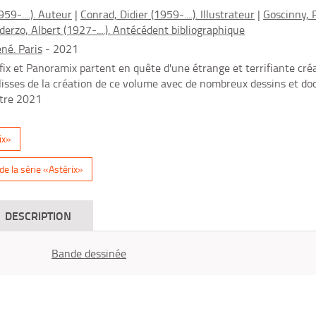
959-....). Auteur
|
Conrad, Didier (1959-....). Illustrateur
|
Goscinny, 
derzo, Albert (1927-....). Antécédent bibliographique
né. Paris
- 2021
défix et Panoramix partent en quête d'une étrange et terrifiante cr
ulisses de la création de ce volume avec de nombreux dessins et doc
ctre 2021
ix»
e la série «Astérix»
DESCRIPTION
Bande dessinée