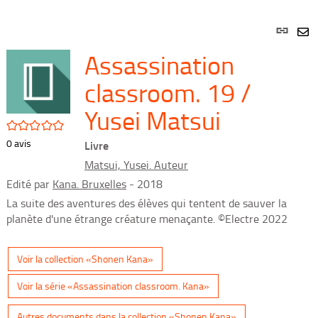
Lien
per
En
Assassination
(Nou
par
fenê
mai
classroom. 19 /
Yusei Matsui
/5
0
avis
Livre
Matsui, Yusei. Auteur
Edité par
Kana. Bruxelles
- 2018
La suite des aventures des élèves qui tentent de sauver la
planète d'une étrange créature menaçante. ©Electre 2022
Voir la collection «Shonen Kana»
Voir la série «Assassination classroom. Kana»
Autres documents dans la collection «Shonen Kana»