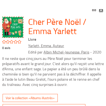
Lien
per
En
Cher Père Noël /
(Nou
par
fenê
mai
Emma Yarlett
Livre
/5
Yarlett, Emma. Auteur
0
avis
Edité par
Albin Michel-Jeunesse. Paris
- 2020
Il ne reste que cinq jours au Père Noël pour terminer les
préparatifs avant le grand jour. C'est alors qu'il reçoit une lettre
d'Anna, une enfant sage. Le papier a été un peu brûlé dans la
cheminée si bien qu'il ne parvient pas à la déchiffrer. Il appelle
à l'aide le lutin Beau Grelot, l'ours polaire et le renne en chef
du traîneau. Avec cinq surprises à ouvrir.
Voir la collection «Albums illustrés»