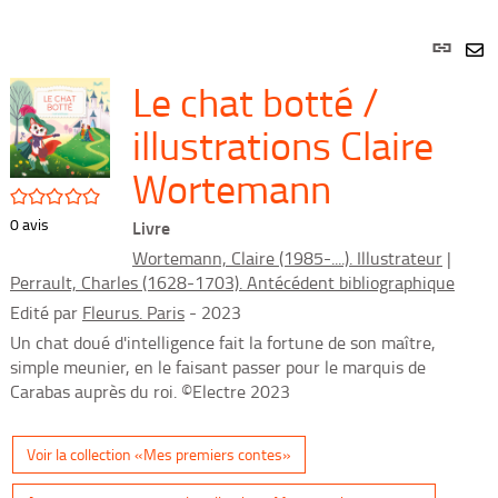
Lien
per
En
Le chat botté /
(Nou
par
fenê
mai
illustrations Claire
Wortemann
/5
0
avis
Livre
Wortemann, Claire (1985-....). Illustrateur
|
Perrault, Charles (1628-1703). Antécédent bibliographique
Edité par
Fleurus. Paris
- 2023
Un chat doué d'intelligence fait la fortune de son maître,
simple meunier, en le faisant passer pour le marquis de
Carabas auprès du roi. ©Electre 2023
Voir la collection «Mes premiers contes»