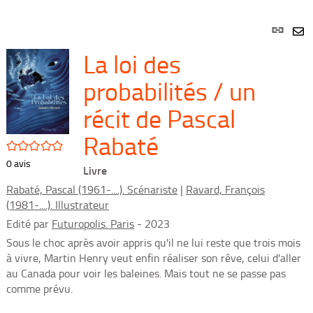
Lien
per
En
La loi des
(Nou
par
fenê
mai
probabilités / un
récit de Pascal
Rabaté
/5
0
avis
Livre
Rabaté, Pascal (1961-....). Scénariste
|
Ravard, François
(1981-....). Illustrateur
Edité par
Futuropolis. Paris
- 2023
Sous le choc après avoir appris qu'il ne lui reste que trois mois
à vivre, Martin Henry veut enfin réaliser son rêve, celui d'aller
au Canada pour voir les baleines. Mais tout ne se passe pas
comme prévu.