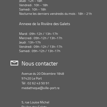
Jeudi : 12h - 18h
automatiquement
la
t
Vendredi : 10h - 18h
recherche
Samedi : 10h - 18h
est
Nocturne les derniers vendredis du mois : 18h - 21h
i
mise
à
Annexe de la Rivière des Galets
q
jour
automatiquement
Mardi : 09h-12h / 13h-17h
u
Mercredi : 09h-12h / 13h-17h
Jeudi : 13h-17h
e
Vendredi : 09h-12h / 13h-17h
Samedi : 09h-12h / 13h-17h
m
Nous contacter
e
Avenue du 20 Décembre 1848
n
97420 Le Port
Tél : 02 62 43 50 91
t
mediatheque@ville-port.re
5, rue Louise Michel
Rivière des Galets