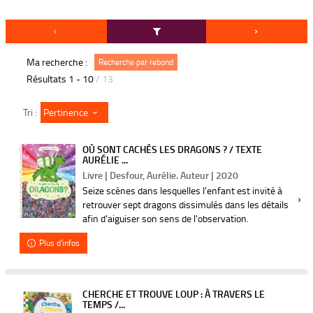
Ma recherche :
Recherche par rebond
Résultats
1
-
10
/ 13
Pertinence
Tri :
OÙ SONT CACHÉS LES DRAGONS ? / TEXTE
AURÉLIE ...
Livre | Desfour, Aurélie. Auteur | 2020
Seize scènes dans lesquelles l'enfant est invité à
retrouver sept dragons dissimulés dans les détails
afin d'aiguiser son sens de l'observation.
Plus d'infos
CHERCHE ET TROUVE LOUP : À TRAVERS LE
TEMPS /...