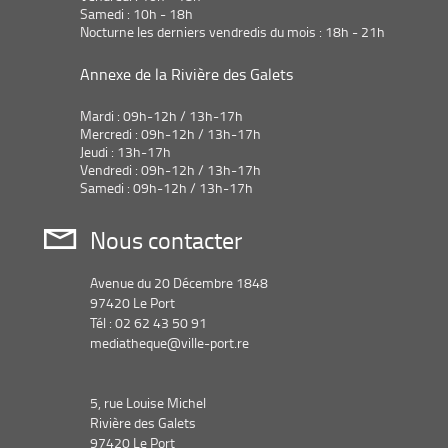
recherche
Samedi : 10h - 18h
est
Nocturne les derniers vendredis du mois : 18h - 21h
mise
à
Annexe de la Rivière des Galets
jour
automatiquement
Mardi : 09h-12h / 13h-17h
Mercredi : 09h-12h / 13h-17h
Jeudi : 13h-17h
Vendredi : 09h-12h / 13h-17h
Samedi : 09h-12h / 13h-17h
Nous contacter
Avenue du 20 Décembre 1848
97420 Le Port
Tél : 02 62 43 50 91
mediatheque@ville-port.re
5, rue Louise Michel
Rivière des Galets
97420 Le Port