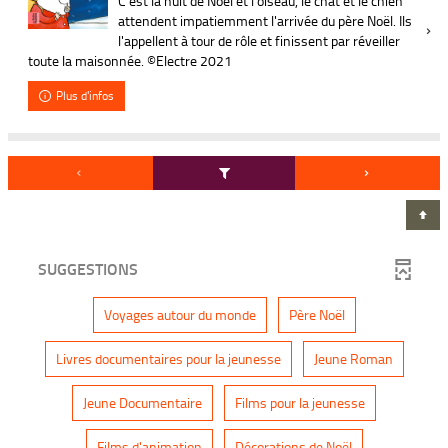
C'est la nuit de Noël et l'oiseau, le chat et le chien
attendent impatiemment l'arrivée du père Noël. Ils
l'appellent à tour de rôle et finissent par réveiller
toute la maisonnée. ©Electre 2021
Plus d'infos
SUGGESTIONS
-
-
Voyages autour du monde
Père Noël
1
1
r
r
é
é
-
-
Livres documentaires pour la jeunesse
Jeune Roman
s
s
1
1
u
u
r
r
l
l
é
é
-
-
Jeune Documentaire
Films pour la jeunesse
t
t
s
s
1
1
a
a
u
u
r
r
t
t
l
l
é
é
-
-
Films d'animation
Décorations de Noël