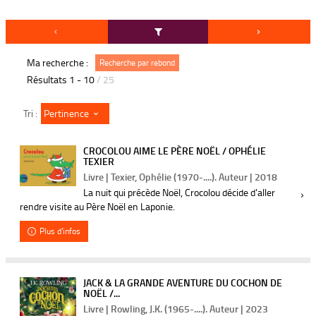
Ma recherche :
Recherche par rebond
Résultats
1
-
10
/ 25
Pertinence
Tri :
CROCOLOU AIME LE PÈRE NOËL / OPHÉLIE
TEXIER
Livre | Texier, Ophélie (1970-....). Auteur | 2018
La nuit qui précède Noël, Crocolou décide d'aller
rendre visite au Père Noël en Laponie.
Plus d'infos
JACK & LA GRANDE AVENTURE DU COCHON DE
NOËL /...
Livre | Rowling, J.K. (1965-....). Auteur | 2023